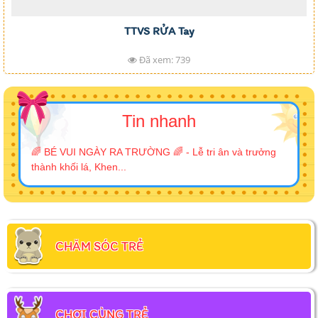
TTVS RỬA Tay
Đã xem: 739
Tin nhanh
🌈 BÉ VUI NGÀY RA TRƯỜNG 🌈 - Lễ tri ân và trưởng
thành khối lá, Khen...
CHĂM SÓC TRẺ
CHƠI CÙNG TRẺ