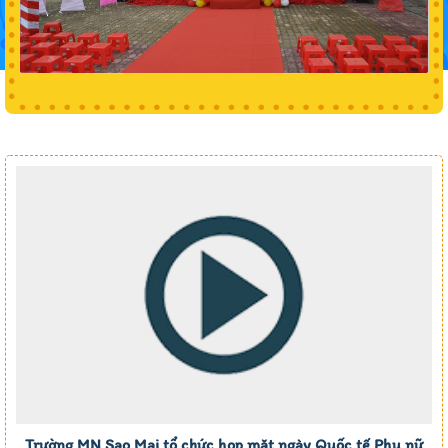
Trường MN Sao Mai tổ chức họp mặt ngày Quốc tế Phụ nữ