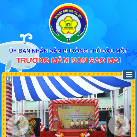
ỦY BAN NHÂN DÂN PHƯỜNG THỦ DẦU MỘT
TRƯỜNG MẦM NON SAO MAI