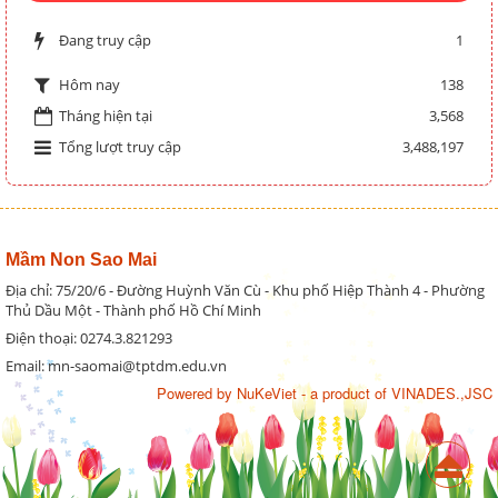
Đang truy cập
1
138
Hôm nay
Tháng hiện tại
3,568
Tổng lượt truy cập
3,488,197
Mầm Non Sao Mai
Địa chỉ: 75/20/6 - Đường Huỳnh Văn Cù - Khu phố Hiệp Thành 4 - Phường
Thủ Dầu Một - Thành phố Hồ Chí Minh
Điện thoại: 0274.3.821293
Email: mn-saomai@tptdm.edu.vn
Powered by
NuKeViet
- a product of
VINADES.,JSC