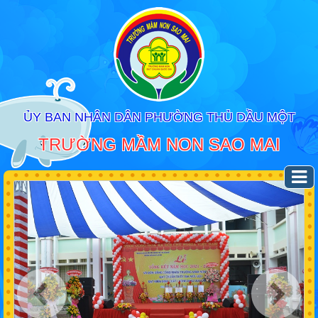
ỦY BAN NHÂN DÂN PHƯỜNG THỦ DẦU MỘT
TRƯỜNG MẦM NON SAO MAI