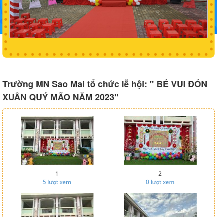
Trường MN Sao Mai tổ chức lễ hội: " BÉ VUI ĐÓN
XUÂN QUÝ MÃO NĂM 2023"
1
2
5
lượt xem
0
lượt xem