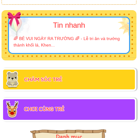
Tin nhanh
🌈 BÉ VUI NGÀY RA TRƯỜNG 🌈 - Lễ tri ân và trưởng
thành khối lá, Khen...
CHĂM SÓC TRẺ
CHƠI CÙNG TRẺ
Danh mục