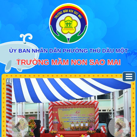
ỦY BAN NHÂN DÂN PHƯỜNG THỦ DẦU MỘT
TRƯỜNG MẦM NON SAO MAI