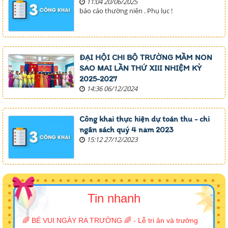
11:04 20/06/2025
báo cáo thường niên . Phụ lục !
ĐẠI HỘI CHI BỘ TRƯỜNG MẦM NON
SAO MAI LẦN THỨ XIII NHIỆM KỲ
2025-2027
14:36 06/12/2024
Công khai thực hiện dự toán thu - chi
ngân sách quý 4 năm 2023
15:12 27/12/2023
Tin nhanh
🌈 BÉ VUI NGÀY RA TRƯỜNG 🌈 - Lễ tri ân và trưởng