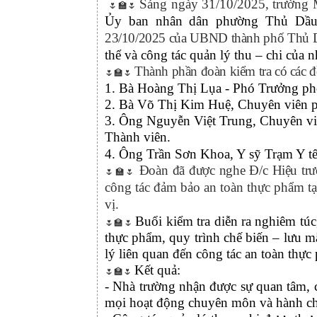
Sáng ngày 31/10/2025, trườn
🌷🏫🌷
Ủy ban nhân dân phường Thủ Dầu
23/10/2025 của UBND thành phố Thủ 
thể và công tác quản lý thu – chi của n
Thành phần đoàn kiểm tra có các đ
🌷🏫🌷
1. Bà Hoàng Thị Lụa - Phó Trưởng p
2. Bà Võ Thị Kim Huệ, Chuyên viên p
3. Ông Nguyễn Việt Trung, Chuyên viê
Thành viên.
4. Ông Trần Sơn Khoa, Y sỹ Trạm Y tế
Đoàn đã được nghe Đ/c Hiệu tr
🌷🏫🌷
công tác đảm bảo an toàn thực phẩm tại
vị.
Buổi kiểm tra diễn ra nghiêm túc
🌷🏫🌷
thực phẩm, quy trình chế biến – lưu mẫ
lý liên quan đến công tác an toàn thực
Kết quả:
🌷🏫🌷
- Nhà trường nhận được sự quan tâm, ch
mọi hoạt động chuyên môn và hành chí