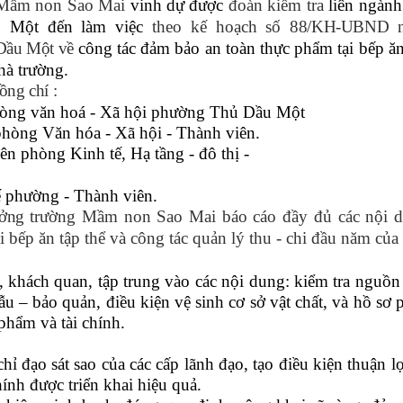
g Mầm non Sao Mai
vinh dự được
đoàn kiểm tra
liên ngành
 Một đến làm việc
theo kế hoạch số
88/KH-UBND n
Dầu Một về
công tác đảm bảo an toàn thực phẩm tại bếp ăn
hà trường.
ồng chí :
hòng văn hoá - Xã hội phường Thủ Dầu Một
hòng Văn hóa - Xã hội - Thành viên.
n phòng Kinh tế, Hạ tầng - đô thị -
 phường - Thành viên.
ưởng
trường Mầm non Sao Mai báo cáo đầy đủ các nội 
 bếp ăn tập thể và công tác quản lý thu - chi đầu năm của
, khách quan, tập trung vào các nội dung: kiểm tra nguồn
u – bảo quản, điều kiện vệ sinh cơ sở vật chất, và hồ sơ 
 phẩm và tài chính.
ỉ đạo sát sao của các cấp lãnh đạo, tạo điều kiện thuận lợ
nh được triển khai hiệu quả.