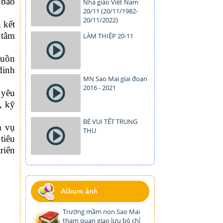
 bảo
Nhà giáo Việt Nam
20/11 (20/11/1982-
20/11/2022)
 kết
 tâm
LÀM THIỆP 20-11
guồn
dinh
MN Sao Mai giai đoạn
2016 - 2021
 yêu
, kỹ
BÉ VUI TẾT TRUNG
m vụ
THU
tiêu
riển
Album ảnh
Trường mầm non Sao Mai
tham quan giao lưu bộ chỉ