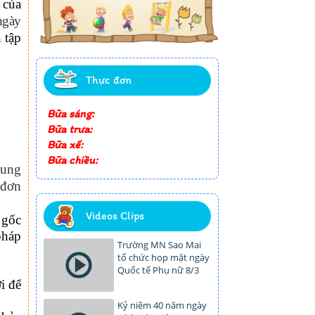
 của
gày
 tập
Thực đơn
Bữa sáng:
Bữa trưa:
Bữa xế:
Bữa chiều:
dung
 đơn
Videos Clips
 gốc
pháp
Trường MN Sao Mai
tổ chức họp mặt ngày
Quốc tế Phụ nữ 8/3
i để
Kỷ niệm 40 năm ngày