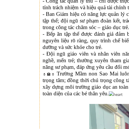
- Công tác quản lý thu – chi được thự
tính trách nhiệm và hiệu quả tài chính
- Ban Giám hiệu có năng lực quản lý 
tập thể; đội ngũ sư phạm đoàn kết, tr
trong công tác chăm sóc – giáo dục trẻ
- Bếp ăn tập thể được đánh giá đảm 
nguyên liệu rõ ràng, quy trình chế b
dưỡng và sức khỏe cho trẻ.
- Đội ngũ giáo viên và nhân viên nă
nghề, mến trẻ; thường xuyên tham gi
năng sư phạm, đáp ứng yêu cầu đổi mớ
Trường Mầm non Sao Mai luôn x
🌷🏫🌷
trọng tâm; đồng thời chú trọng công t
xây dựng môi trường giáo dục an toàn –
toàn diện của các bé thân yêu.