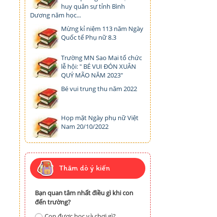
huy quân sự tỉnh Bình
Dương năm học...
Mừng kỉ niệm 113 năm Ngày
Quốc tế Phụ nữ 8.3
Trường MN Sao Mai tổ chức
lễ hội: " BÉ VUI ĐÓN XUÂN
QUÝ MÃO NĂM 2023"
Bé vui trung thu năm 2022
Họp mặt Ngày phụ nữ Việt
Nam 20/10/2022
Thăm dò ý kiến
Bạn quan tâm nhất điều gì khi con
đến trường?
Con được học và chơi gì?