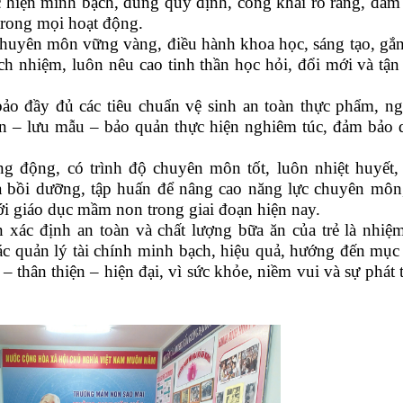
c hiện minh bạch, đúng quy định, công khai rõ ràng, đảm
 trong mọi hoạt động.
chuyên môn vững vàng, điều hành khoa học, sáng tạo, gắn
ách nhiệm, luôn nêu cao tinh thần học hỏi, đổi mới và tận
.
bảo đầy đủ các tiêu chuẩn vệ sinh an toàn thực phẩm, n
iến – lưu mẫu – bảo quản thực hiện nghiêm túc, đảm bảo 
ng động, có trình độ chuyên môn tốt, luôn nhiệt huyết,
a bồi dưỡng, tập huấn để nâng cao năng lực chuyên môn
i giáo dục mầm non trong giai đoạn hiện nay.
ác định an toàn và chất lượng bữa ăn của trẻ là nhiệ
ác quản lý tài chính minh bạch, hiệu quả, hướng đến mục 
 thân thiện – hiện đại, vì sức khỏe, niềm vui và sự phát t