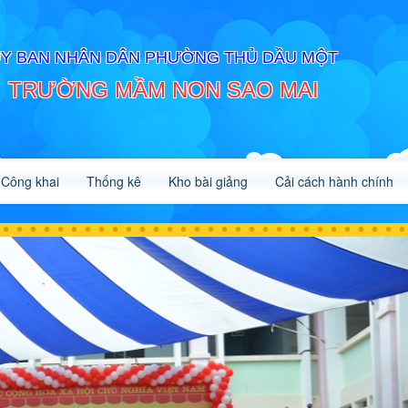
Y BAN NHÂN DÂN PHƯỜNG THỦ DẦU MỘT
TRƯỜNG MẦM NON SAO MAI
Công khai
Thống kê
Kho bài giảng
Cải cách hành chính