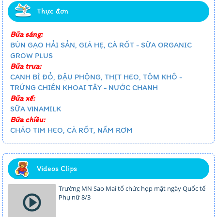
Thực đơn
Bữa sáng:
BÚN GẠO HẢI SẢN, GIÁ HẸ, CÀ RỐT - SỮA ORGANIC
GROW PLUS
Bữa trưa:
CANH BÍ ĐỎ, ĐẬU PHỘNG, THỊT HEO, TÔM KHÔ -
TRỨNG CHIÊN KHOAI TÂY - NƯỚC CHANH
Bữa xế:
SỮA VINAMILK
Bữa chiều:
CHÁO TIM HEO, CÀ RỐT, NẤM RƠM
Videos Clips
Trường MN Sao Mai tổ chức họp mặt ngày Quốc tế
Phụ nữ 8/3