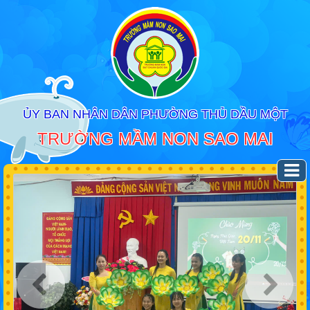
ỦY BAN NHÂN DÂN PHƯỜNG THỦ DẦU MỘT
TRƯỜNG MẦM NON SAO MAI