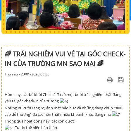
🌈 TRẢI NGHIỆM VUI VẺ TẠI GÓC CHECK-
IN CỦA TRƯỜNG MN SAO MAI 🌈
Thứ sáu - 23/01/2026 08:33
Hôm nay, các bé khối Chồi Lá đã có một buổi trải nghiệm thật đáng
yêu tại góc check-in của trường
Những nụ cười rạng rỡ, ánh mắt háo hức và những dáng chụp “siêu
cấp dễ thương” đã tạo nên thật nhiều khoảnh khắc đáng nhớ
Thông qua hoạt động này, các con được:
Tự tin thể hiện bản thân