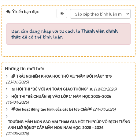
Ý kiến bạn đọc
Bạn cần đăng nhập với tư cách là
Thành viên chính
thức
để có thể bình luận
Những tin mới hơn
🌈 TRẢI NGHIỆM KHOA HỌC THÚ VỊ: “NẤM ĐỔI MÀU” 🍄✨
(23/01/2026)
(19/03/2026)
🚸 HỘI THI “BÉ VỚI AN TOÀN GIAO THÔNG” 🚸
HỘI THI “BÉ CHUẨN BỊ VÀO LỚP 1” NĂM HỌC 2025–2026
(16/04/2026)
(24/04/2026)
🌟Giờ hoạt động tạo hình của các bé lớp Chồi🌟
TRƯỜNG MẦM NON SAO MAI THAM GIA HỘI THI "CÚP VÔ ĐỊCH TIẾNG
ANH MỞ RỘNG" CẤP MẦM NON NĂM HỌC: 2025 - 2026
(21/05/2026)