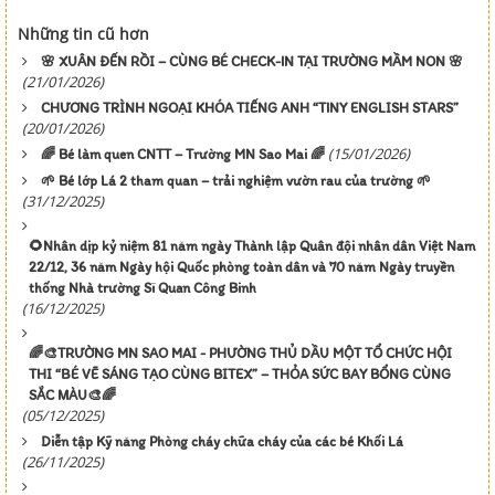
Những tin cũ hơn
🌸 XUÂN ĐẾN RỒI – CÙNG BÉ CHECK-IN TẠI TRƯỜNG MẦM NON 🌸
(21/01/2026)
CHƯƠNG TRÌNH NGOẠI KHÓA TIẾNG ANH “TINY ENGLISH STARS”
(20/01/2026)
(15/01/2026)
🌈 Bé làm quen CNTT – Trường MN Sao Mai 🌈
🌱 Bé lớp Lá 2 tham quan – trải nghiệm vườn rau của trường 🌱
(31/12/2025)
🌻Nhân dịp kỷ niệm 81 năm ngày Thành lập Quân đội nhân dân Việt Nam
22/12, 36 năm Ngày hội Quốc phòng toàn dân và 70 năm Ngày truyền
thống Nhà trường Sĩ Quan Công Binh
(16/12/2025)
🌈🎨TRƯỜNG MN SAO MAI - PHƯỜNG THỦ DẦU MỘT TỔ CHỨC HỘI
THI “BÉ VẼ SÁNG TẠO CÙNG BITEX” – THỎA SỨC BAY BỔNG CÙNG
SẮC MÀU🎨🌈
(05/12/2025)
Diễn tập Kỹ năng Phòng cháy chữa cháy của các bé Khối Lá
(26/11/2025)