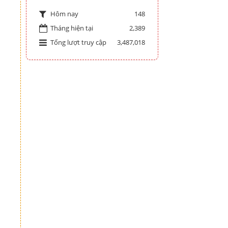
148
Hôm nay
Tháng hiện tại
2,389
Tổng lượt truy cập
3,487,018