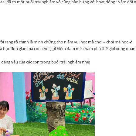
Mai đã có một buổi trải nghiệm vô cùng hào hứng với hoạt động “Nấm đổi 
ời rạng rỡ chính là minh chứng cho niềm vui học mà chơi – chơi mà học 💕
oa học đơn giản mà còn khơi gợi niềm đam mê khám phá thế giới xung quan
áng yêu của các con trong buổi trải nghiệm nhé!