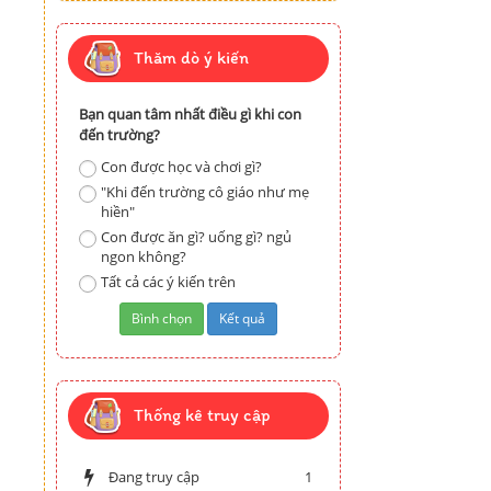
Thăm dò ý kiến
Bạn quan tâm nhất điều gì khi con
đến trường?
Con được học và chơi gì?
"Khi đến trường cô giáo như mẹ
hiền"
Con được ăn gì? uống gì? ngủ
ngon không?
Tất cả các ý kiến trên
Thống kê truy cập
Đang truy cập
1