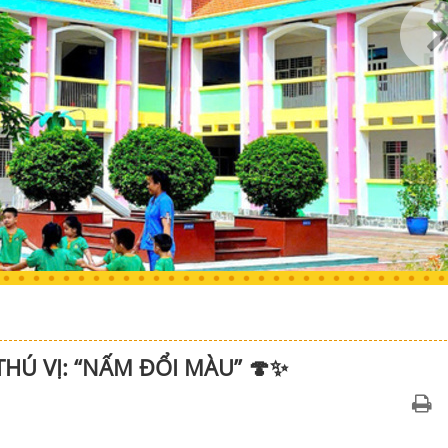
HÚ VỊ: “NẤM ĐỔI MÀU” 🍄✨