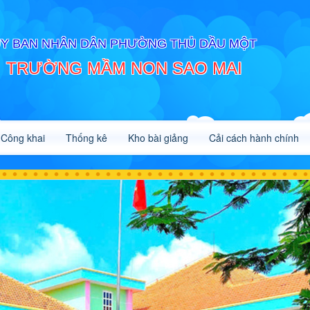
Y BAN NHÂN DÂN PHƯỜNG THỦ DẦU MỘT
TRƯỜNG MẦM NON SAO MAI
Công khai
Thống kê
Kho bài giảng
Cải cách hành chính