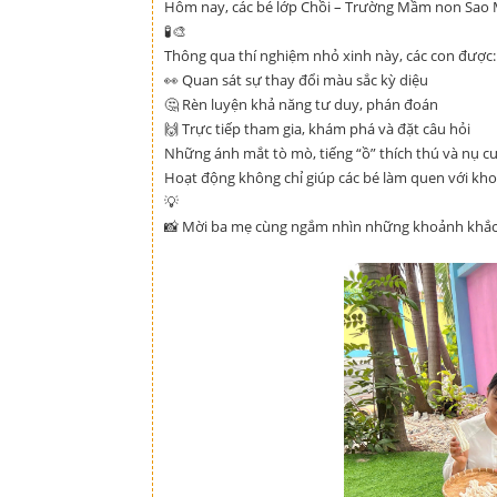
Hôm nay, các bé lớp Chồi – Trường Mầm non Sao 
🧪🎨
Thông qua thí nghiệm nhỏ xinh này, các con được:
👀 Quan sát sự thay đổi màu sắc kỳ diệu
🤔 Rèn luyện khả năng tư duy, phán đoán
🙌 Trực tiếp tham gia, khám phá và đặt câu hỏi
Những ánh mắt tò mò, tiếng “ồ” thích thú và nụ cư
Hoạt động không chỉ giúp các bé làm quen với kh
💡
📸 Mời ba mẹ cùng ngắm nhìn những khoảnh khắc đ