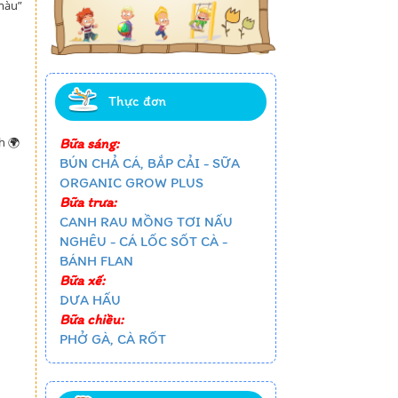
màu”
Thực đơn
h 🌍
Bữa sáng:
BÚN CHẢ CÁ, BẮP CẢI - SỮA
ORGANIC GROW PLUS
Bữa trưa:
CANH RAU MỒNG TƠI NẤU
NGHÊU - CÁ LỐC SỐT CÀ -
BÁNH FLAN
Bữa xế:
DƯA HẤU
Bữa chiều:
PHỞ GÀ, CÀ RỐT