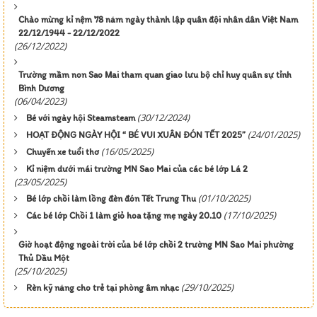
Chào mừng kỉ nệm 78 năm ngày thành lập quân đội nhân dân Việt Nam
22/12/1944 - 22/12/2022
(26/12/2022)
Trường mầm non Sao Mai tham quan giao lưu bộ chỉ huy quân sự tỉnh
Bình Dương
(06/04/2023)
(30/12/2024)
Bé với ngày hội Steamsteam
(24/01/2025)
HOẠT ĐỘNG NGÀY HỘI “ BÉ VUI XUÂN ĐÓN TẾT 2025”
(16/05/2025)
Chuyến xe tuổi thơ
Kỉ niệm dưới mái trường MN Sao Mai của các bé lớp Lá 2
(23/05/2025)
(01/10/2025)
Bé lớp chồi làm lồng đèn đón Tết Trung Thu
(17/10/2025)
Các bé lớp Chồi 1 làm giỏ hoa tặng mẹ ngày 20.10
Giờ hoạt động ngoài trời của bé lớp chồi 2 trường MN Sao Mai phường
Thủ Dầu Một
(25/10/2025)
(29/10/2025)
Rèn kỹ năng cho trẻ tại phòng âm nhạc