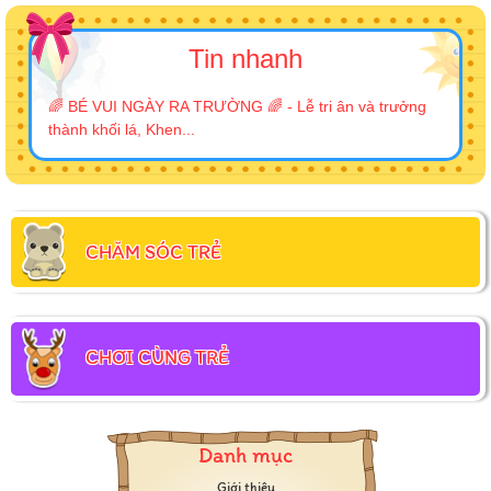
Tin nhanh
🌈 BÉ VUI NGÀY RA TRƯỜNG 🌈 - Lễ tri ân và trưởng
thành khối lá, Khen...
CHĂM SÓC TRẺ
CHƠI CÙNG TRẺ
Danh mục
Giới thiệu