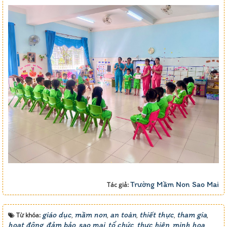
Trường Mầm Non Sao Mai
Tác giả:
giáo dục
mầm non
an toàn
thiết thực
tham gia
Từ khóa:
,
,
,
,
,
hoạt động
đảm bảo
sao mai
tổ chức
thực hiện
minh họa
,
,
,
,
,
,