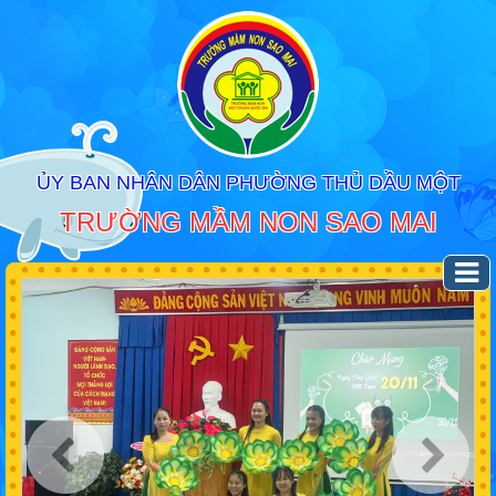
ỦY BAN NHÂN DÂN PHƯỜNG THỦ DẦU MỘT
TRƯỜNG MẦM NON SAO MAI