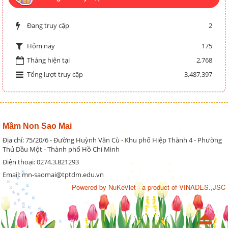
Đang truy cập
2
175
Hôm nay
Tháng hiện tại
2,768
Tổng lượt truy cập
3,487,397
Mầm Non Sao Mai
Địa chỉ: 75/20/6 - Đường Huỳnh Văn Cù - Khu phố Hiệp Thành 4 - Phường
Thủ Dầu Một - Thành phố Hồ Chí Minh
Điện thoại: 0274.3.821293
Email: mn-saomai@tptdm.edu.vn
Powered by
NuKeViet
- a product of
VINADES.,JSC