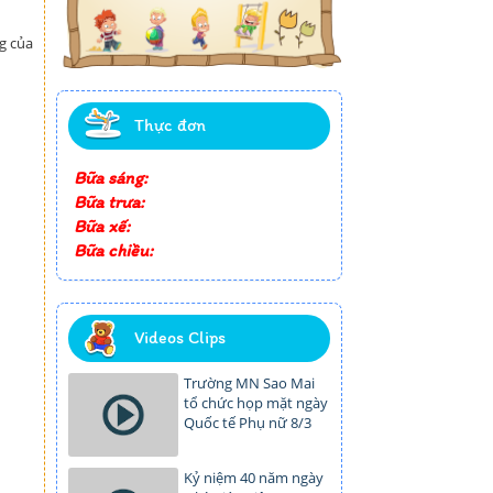
g của
Thực đơn
Bữa sáng:
Bữa trưa:
Bữa xế:
Bữa chiều:
Videos Clips
Trường MN Sao Mai
tổ chức họp mặt ngày
Quốc tế Phụ nữ 8/3
Kỷ niệm 40 năm ngày