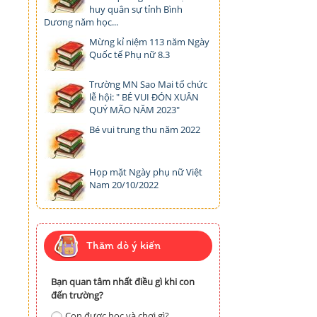
huy quân sự tỉnh Bình
Dương năm học...
Mừng kỉ niệm 113 năm Ngày
Quốc tế Phụ nữ 8.3
Trường MN Sao Mai tổ chức
lễ hội: " BÉ VUI ĐÓN XUÂN
QUÝ MÃO NĂM 2023"
Bé vui trung thu năm 2022
Họp mặt Ngày phụ nữ Việt
Nam 20/10/2022
Thăm dò ý kiến
Bạn quan tâm nhất điều gì khi con
đến trường?
Con được học và chơi gì?