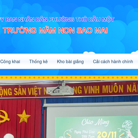
Y BAN NHÂN DÂN PHƯỜNG THỦ DẦU MỘT
TRƯỜNG MẦM NON SAO MAI
Công khai
Thống kê
Kho bài giảng
Cải cách hành chính