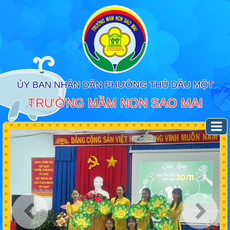
ỦY BAN NHÂN DÂN PHƯỜNG THỦ DẦU MỘT
TRƯỜNG MẦM NON SAO MAI