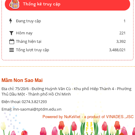
Thống kê truy cập
Đang truy cập
1
221
Hôm nay
Tháng hiện tại
3,392
Tổng lượt truy cập
3,488,021
Mầm Non Sao Mai
Địa chỉ: 75/20/6 - Đường Huỳnh Văn Cù - Khu phố Hiệp Thành 4 - Phường
Thủ Dầu Một - Thành phố Hồ Chí Minh
Điện thoại: 0274.3.821293
Email: mn-saomai@tptdm.edu.vn
Powered by
NuKeViet
- a product of
VINADES.,JSC