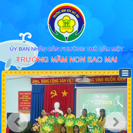
ỦY BAN NHÂN DÂN PHƯỜNG THỦ DẦU MỘT
TRƯỜNG MẦM NON SAO MAI