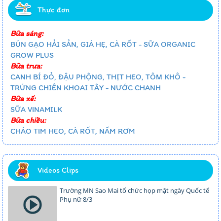
Thực đơn
Bữa sáng:
BÚN GẠO HẢI SẢN, GIÁ HẸ, CÀ RỐT - SỮA ORGANIC
GROW PLUS
Bữa trưa:
CANH BÍ ĐỎ, ĐẬU PHỘNG, THỊT HEO, TÔM KHÔ -
TRỨNG CHIÊN KHOAI TÂY - NƯỚC CHANH
Bữa xế:
SỮA VINAMILK
Bữa chiều:
CHÁO TIM HEO, CÀ RỐT, NẤM RƠM
Videos Clips
Trường MN Sao Mai tổ chức họp mặt ngày Quốc tế
Phụ nữ 8/3