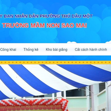
Y BAN NHÂN DÂN PHƯỜNG THỦ DẦU MỘT
TRƯỜNG MẦM NON SAO MAI
Công khai
Thống kê
Kho bài giảng
Cải cách hành chính