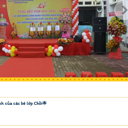
nh của các bé lớp Chồi🌟