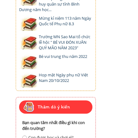
huy quân sự tỉnh Bình
Dương năm học...
Mừng kỉ niệm 113 năm Ngày
Quốc tế Phụ nữ 8.3
Trường MN Sao Mai tổ chức
lễ hội: " BÉ VUI ĐÓN XUÂN
QUÝ MÃO NĂM 2023"
Bé vui trung thu năm 2022
Họp mặt Ngày phụ nữ Việt
Nam 20/10/2022
Thăm dò ý kiến
Bạn quan tâm nhất điều gì khi con
đến trường?
Con được học và chơi gì?