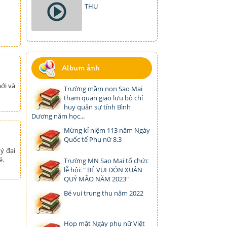
THU
Album ảnh
ới và
Trường mầm non Sao Mai
tham quan giao lưu bộ chỉ
huy quân sự tỉnh Bình
Dương năm học...
Mừng kỉ niệm 113 năm Ngày
Quốc tế Phụ nữ 8.3
ý đại
é.
Trường MN Sao Mai tổ chức
lễ hội: " BÉ VUI ĐÓN XUÂN
QUÝ MÃO NĂM 2023"
Bé vui trung thu năm 2022
Họp mặt Ngày phụ nữ Việt