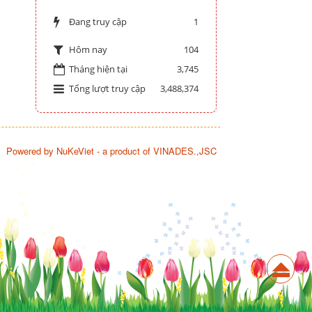
Đang truy cập
1
104
Hôm nay
Tháng hiện tại
3,745
Tổng lượt truy cập
3,488,374
Powered by
NuKeViet
- a product of
VINADES.,JSC