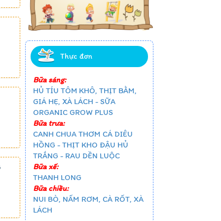
Thực đơn
Bữa sáng:
HỦ TÍU TÔM KHÔ, THỊT BẰM,
GIÁ HẸ, XÀ LÁCH - SỮA
ORGANIC GROW PLUS
Bữa trưa:
CANH CHUA THƠM CÁ DIÊU
HỒNG - THỊT KHO ĐẬU HỦ
TRẮNG - RAU DỀN LUỘC
Bữa xế:
G
THANH LONG
Bữa chiều:
NUI BÒ, NẤM RƠM, CÀ RỐT, XÀ
LÁCH