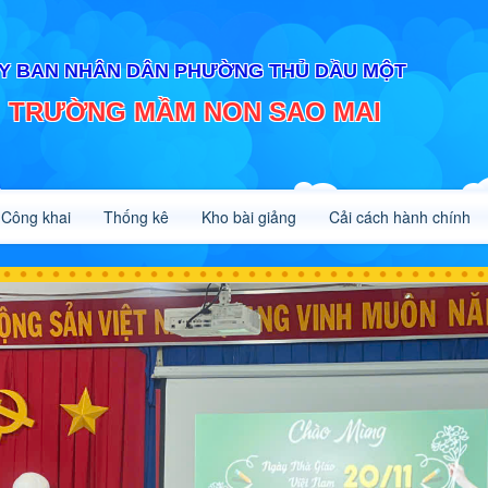
Y BAN NHÂN DÂN PHƯỜNG THỦ DẦU MỘT
TRƯỜNG MẦM NON SAO MAI
Công khai
Thống kê
Kho bài giảng
Cải cách hành chính