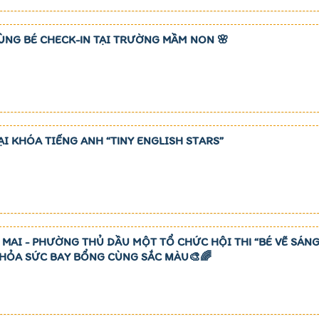
CÙNG BÉ CHECK-IN TẠI TRƯỜNG MẦM NON 🌸
 KHÓA TIẾNG ANH “TINY ENGLISH STARS”
MAI - PHƯỜNG THỦ DẦU MỘT TỔ CHỨC HỘI THI “BÉ VẼ SÁN
THỎA SỨC BAY BỔNG CÙNG SẮC MÀU🎨🌈