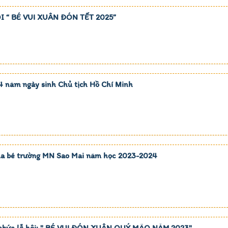
 “ BÉ VUI XUÂN ĐÓN TẾT 2025”
 năm ngày sinh Chủ tịch Hồ Chí Minh
ủa bé trường MN Sao Mai năm học 2023-2024
 chức lễ hội: " BÉ VUI ĐÓN XUÂN QUÝ MÃO NĂM 2023"