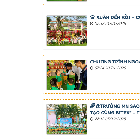
🌸 XUÂN ĐẾN RỒI – 
07:32 21/01/2026
CHƯƠNG TRÌNH NGOẠI
07:24 20/01/2026
🌈🎨TRƯỜNG MN SAO 
TẠO CÙNG BITEX” – 
22:12 05/12/2025