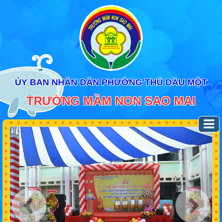
ỦY BAN NHÂN DÂN PHƯỜNG THỦ DẦU MỘT
TRƯỜNG MẦM NON SAO MAI