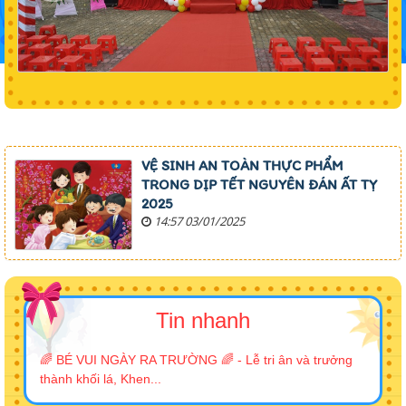
VỆ SINH AN TOÀN THỰC PHẨM
TRONG DỊP TẾT NGUYÊN ĐÁN ẤT TỴ
2025
14:57 03/01/2025
Tin nhanh
🌈 BÉ VUI NGÀY RA TRƯỜNG 🌈 - Lễ tri ân và trưởng
thành khối lá, Khen...