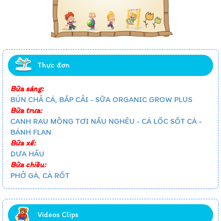
Thực đơn
Bữa sáng:
BÚN CHẢ CÁ, BẮP CẢI - SỮA ORGANIC GROW PLUS
Bữa trưa:
CANH RAU MỒNG TƠI NẤU NGHÊU - CÁ LỐC SỐT CÀ -
BÁNH FLAN
Bữa xế:
DƯA HẤU
Bữa chiều:
PHỞ GÀ, CÀ RỐT
Videos Clips