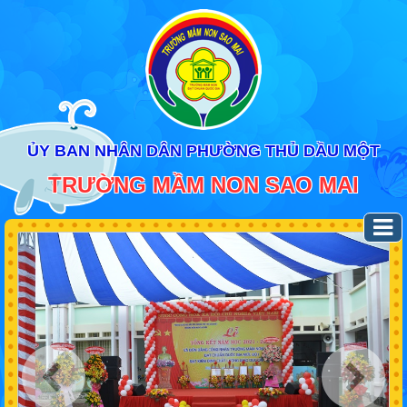
ỦY BAN NHÂN DÂN PHƯỜNG THỦ DẦU MỘT
TRƯỜNG MẦM NON SAO MAI