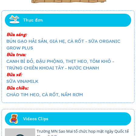
Thực đơn
Bữa sáng:
BÚN GẠO HẢI SẢN, GIÁ HẸ, CÀ RỐT - SỮA ORGANIC
GROW PLUS
Bữa trưa:
CANH BÍ ĐỎ, ĐẬU PHỘNG, THỊT HEO, TÔM KHÔ -
TRỨNG CHIÊN KHOAI TÂY - NƯỚC CHANH
Bữa xế:
SỮA VINAMILK
Bữa chiều:
CHÁO TIM HEO, CÀ RỐT, NẤM RƠM
Videos Clips
Trường MN Sao Mai tổ chức họp mặt ngày Quốc tế