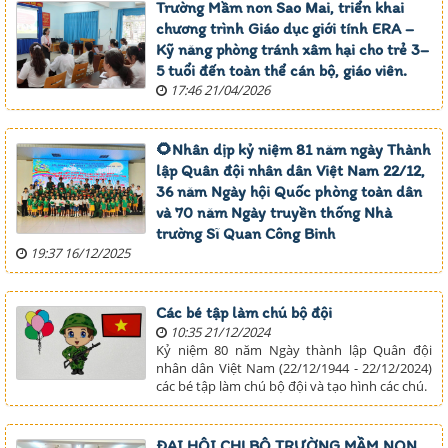
Trường Mầm non Sao Mai, triển khai
chương trình Giáo dục giới tính ERA –
Kỹ năng phòng tránh xâm hại cho trẻ 3–
5 tuổi đến toàn thể cán bộ, giáo viên.
17:46 21/04/2026
🌻Nhân dịp kỷ niệm 81 năm ngày Thành
lập Quân đội nhân dân Việt Nam 22/12,
36 năm Ngày hội Quốc phòng toàn dân
và 70 năm Ngày truyền thống Nhà
trường Sĩ Quan Công Binh
19:37 16/12/2025
Các bé tập làm chú bộ đội
10:35 21/12/2024
Kỷ niệm 80 năm Ngày thành lập Quân đội
nhân dân Việt Nam (22/12/1944 - 22/12/2024)
các bé tập làm chú bộ đội và tạo hình các chú.
ĐẠI HỘI CHI BỘ TRƯỜNG MẦM NON