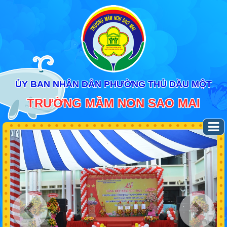
ỦY BAN NHÂN DÂN PHƯỜNG THỦ DẦU MỘT
TRƯỜNG MẦM NON SAO MAI