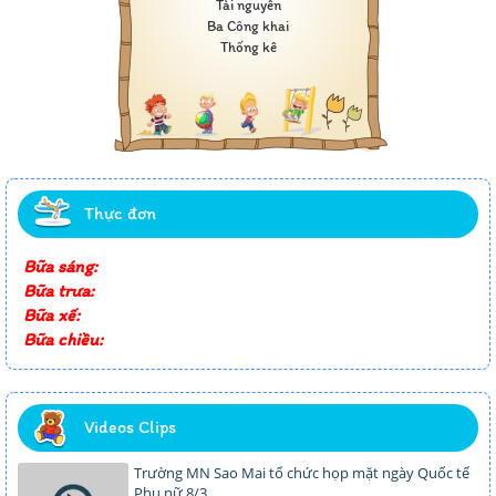
Tài nguyên
Ba Công khai
Thống kê
Thực đơn
Bữa sáng:
Bữa trưa:
Bữa xế:
Bữa chiều:
Videos Clips
Trường MN Sao Mai tổ chức họp mặt ngày Quốc tế
Phụ nữ 8/3