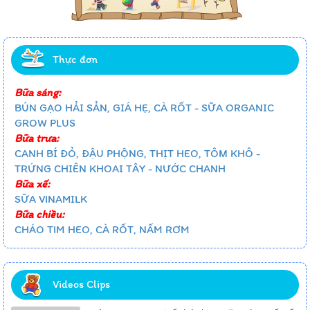
Thực đơn
Bữa sáng:
BÚN GẠO HẢI SẢN, GIÁ HẸ, CÀ RỐT - SỮA ORGANIC
GROW PLUS
Bữa trưa:
CANH BÍ ĐỎ, ĐẬU PHỘNG, THỊT HEO, TÔM KHÔ -
TRỨNG CHIÊN KHOAI TÂY - NƯỚC CHANH
Bữa xế:
SỮA VINAMILK
Bữa chiều:
CHÁO TIM HEO, CÀ RỐT, NẤM RƠM
Videos Clips