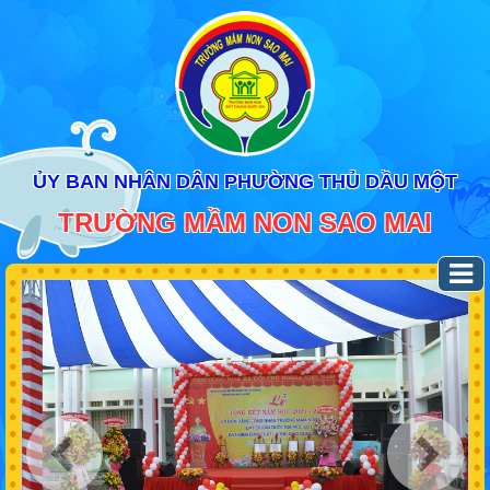
ỦY BAN NHÂN DÂN PHƯỜNG THỦ DẦU MỘT
TRƯỜNG MẦM NON SAO MAI