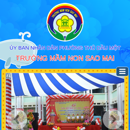
ỦY BAN NHÂN DÂN PHƯỜNG THỦ DẦU MỘT
TRƯỜNG MẦM NON SAO MAI