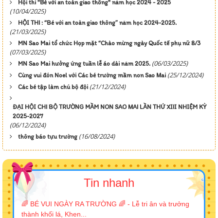
Hội thi "Bé với an toàn giao thông" năm học 2024 - 2025
(10/04/2025)
HỘI THI : “Bé với an toàn giao thông” năm học 2024-2025.
(21/03/2025)
MN Sao Mai tổ chức Họp mặt “Chào mừng ngày Quốc tế phụ nữ 8/3
(07/03/2025)
(06/03/2025)
MN Sao Mai hưởng ứng tuần lễ áo dài năm 2025.
(25/12/2024)
Cùng vui đón Noel với Các bé trường mầm non Sao Mai
(21/12/2024)
Các bé tập làm chú bộ đội
ĐẠI HỘI CHI BỘ TRƯỜNG MẦM NON SAO MAI LẦN THỨ XIII NHIỆM KỲ
2025-2027
(06/12/2024)
(16/08/2024)
thông báo tựu trường
Tin nhanh
🌈 BÉ VUI NGÀY RA TRƯỜNG 🌈 - Lễ tri ân và trưởng
thành khối lá, Khen...