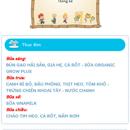
Thống kê
Thực đơn
Bữa sáng:
BÚN GẠO HẢI SẢN, GIÁ HẸ, CÀ RỐT - SỮA ORGANIC
GROW PLUS
Bữa trưa:
CANH BÍ ĐỎ, ĐẬU PHỘNG, THỊT HEO, TÔM KHÔ -
TRỨNG CHIÊN KHOAI TÂY - NƯỚC CHANH
Bữa xế:
SỮA VINAMILK
Bữa chiều:
CHÁO TIM HEO, CÀ RỐT, NẤM RƠM