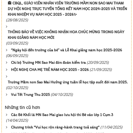
🏤 CBQL, GIÁO VIÊN NHÂN VIÊN TRƯỜNG MẦM NON SAO MAI THAM
DỰ HỘI NGHỊ TRỰC TUYẾN TỔNG KẾT NĂM HỌC 2024-2025 VÀ TRIỂN
KHAI NHIỆM VỤ NĂM HỌC 2025 - 2026✨️
(28/08/2025)
THÔNG BÁO VỀ VIỆC KHÔNG NHẬN HOA CHÚC MỪNG TRONG NGÀY
KHAI GIẢNG NĂM HỌC MỚI
(03/09/2025)
“Ngày hội đến trường của bé” và Lễ Khai giảng năm học 2025-2026
(06/09/2025)
(20/09/2025)
Chi bộ Trường MN Sao Mai đón đoàn kiểm tra
(21/09/2025)
HỘI NGHỊ CHA MẸ TRẺ NĂM HỌC 2025 - 2026
Trường Mầm non Sao Mai Hưởng ứng tuần lễ học tập suốt đời năm 2025.
(02/10/2025)
(04/10/2025)
Vui Tết Trung Thu 2025
Những tin cũ hơn
Các Bé Khối lá MN Sao Mai giao lưu hội thi Bé vào lớp 1 Cụm 3
(14/04/2025)
(11/04/2025)
Chương trình "Vui học rộn ràng-hành trang toả sáng"